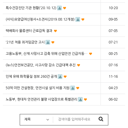
특수건강진단 기관 현황('20.10.12)
10-20
(서식)요양급여신청서+소견서(2019.08.12개정)
09-05
택배회사 물류센터 근로감독 결과
07-05
'21년 적용 최저임금안 고시
07-21
고용노동부, 산재 사망사고 감축 위해 산업안전 긴급자동…
08-25
(뉴스)안전보건공단, 사고사망 감소 긴급대책 추진
07-16
인체 유해 화학물질 정보 260건 공개
11-16
50억 미만 건설현장, 안전시설 설치 비용 지원
04-23
노동부, 현대차 안전관리 불량 사업장으로 특별관리
06-02