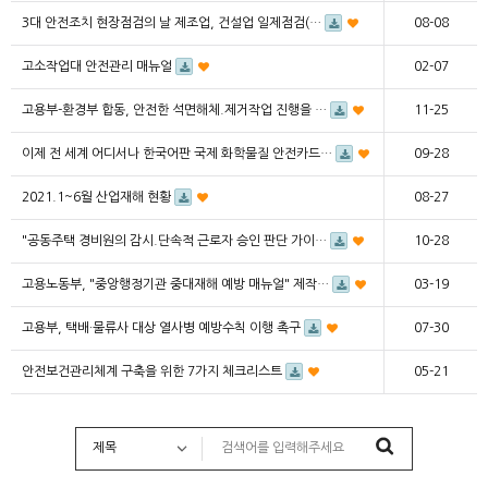
3대 안전조치 현장점검의 날 제조업, 건설업 일제점검(…
08-08
고소작업대 안전관리 매뉴얼
02-07
고용부-환경부 합동, 안전한 석면해체.제거작업 진행을 …
11-25
이제 전 세계 어디서나 한국어판 국제 화학물질 안전카드…
09-28
2021.1~6월 산업재해 현황
08-27
"공동주택 경비원의 감시.단속적 근로자 승인 판단 가이…
10-28
고용노동부, "중앙행정기관 중대재해 예방 매뉴얼" 제작…
03-19
고용부, 택배·물류사 대상 열사병 예방수칙 이행 촉구
07-30
안전보건관리체계 구축을 위한 7가지 체크리스트
05-21