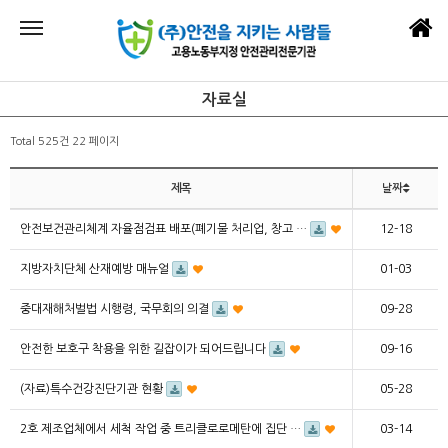
자료실
Total 525건
22 페이지
제목
날짜
안전보건관리체계 자율점검표 배포(폐기물 처리업, 창고 …
12-18
지방자치단체 산재예방 매뉴얼
01-03
중대재해처벌법 시행령, 국무회의 의결
09-28
안전한 보호구 착용을 위한 길잡이가 되어드립니다
09-16
(자료)특수건강진단기관 현황
05-28
2호 제조업체에서 세척 작업 중 트리클로로메탄에 집단 …
03-14