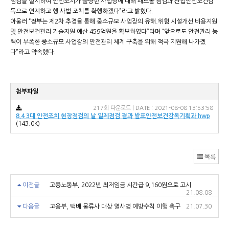
점검을 실시하여 안전조치가 불량한 사업장에 대해 패트롤 점검과 산업안전보건감
독으로 연계하고 행·사법 조치를 확행하겠다”라고 밝혔다.
아울러 “정부는 제2차 추경을 통해 중소규모 사업장의 유해.위험 시설개선 비용지원
및 안전보건관리 기술지원 예산 459억원을 확보하였다”라며 “앞으로도 안전관리 능
력이 부족한 중소규모 사업장의 안전관리 체계 구축을 위해 적극 지원해 나가겠
다”라고 약속했다.
첨부파일
217회 다운로드 | DATE : 2021-08-08 13:53:58
8.4 3대 안전조치 현장점검의 날 일제점검 결과 발표안전보건감독기획과.hwp
(143.0K)
목록
이전글
고용노동부, 2022년 최저임금 시간급 9,160원으로 고시
21.08.08
다음글
고용부, 택배·물류사 대상 열사병 예방수칙 이행 촉구
21.07.30