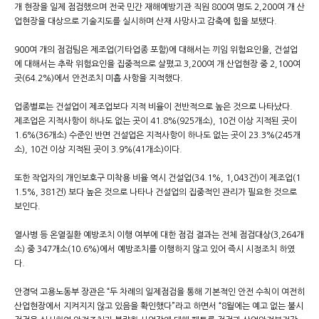
개 현장을 일제 점검했으며 전국 민간 재해예방기관 직원 800여 명도 2,200여 개 산
업현장을 대상으로 기술지도를 실시하며 산재 사망사고 감축에 힘을 보탰다.
900여 개의 점검팀은 제조업(기타업종 포함)에 대해서는 끼임 위험요인을, 건설업
에 대해서는 추락 위험요인을 집중적으로 살폈고 3,200여 개 산업현장 중 2,100여
곳(64.2%)에서 안전조치 미흡 사항을 지적했다.
업종별로는 건설업이 제조업보다 지적 비율이 전반적으로 높은 것으로 나타났다.
제조업은 지적사항이 하나도 없는 곳이 41.8%(925개소), 10건 이상 지적된 곳이
1.6%(36개소) 수준인 반면 건설업은 지적사항이 하나도 없는 곳이 23.3%(245개
소), 10건 이상 지적된 곳이 3.9%(41개소)이다.
또한 작업자의 개인보호구 미착용 비율 역시 건설업(34.1%, 1,043건)이 제조업(1
1.5%, 381건) 보다 높은 것으로 나타나 건설업의 집중적인 관리가 필요한 것으로
보인다.
열사병 등 온열질환 예방조치 이행 여부에 대한 점검 결과는 전체 점검대상(3,264개
소) 중 347개소(10.6%)에서 예방조치를 이행하지 않고 있어 즉시 시정조치 하였
다.
안경덕 고용노동부 장관은 “두 차례의 일제점검을 통해 기본적인 안전 수칙이 여전히
산업현장에서 지켜지지 않고 있음을 확인했다”라고 하면서 “8월에는 예고 없는 불시